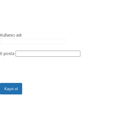
WordPress'in desteğiyle
Bu siteye kayıt ol
Kullanıcı adı
E-posta
Kayıt onayı size e-posta olarak gönderilecektir.
Giriş
|
Parolanızı mı unuttunuz?
← CAMADAN GYM sitesine geri dön